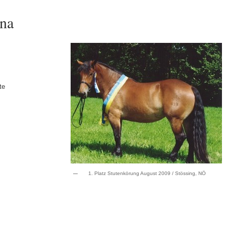
na
te
1. Platz Stutenkörung August 2009 / Stössing, NÖ