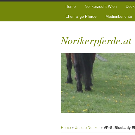
Home
Norikerzucht Wien
Deck
Ehemalige Pferde
Medienberichte
Norikerpferde.at
Home
»
Unsere Noriker
»
VPrSt BlueLady E