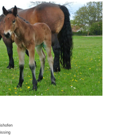
ishofen
össing