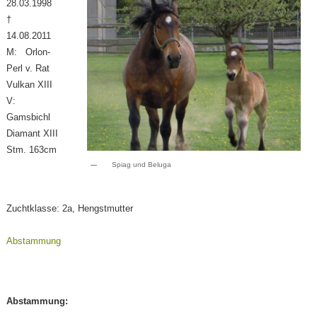
28.03.1998
†
14.08.2011
M: Orlon-
Perl v. Rat
Vulkan XIII
V:
Gamsbichl
Diamant XIII
Stm. 163cm
Spiag und Beluga
Zuchtklasse: 2a, Hengstmutter
Abstammung
Abstammung: