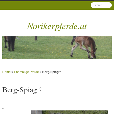
Norikerpferde.at
Home
»
Ehemalige Pferde
»
Berg-Spiag †
Berg-Spiag †
*